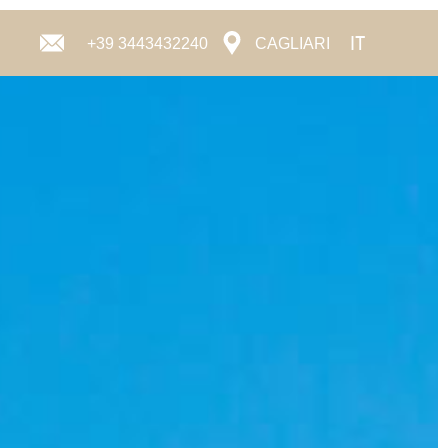
IT
+39 3443432240
CAGLIARI