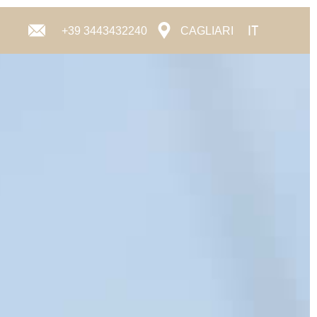
IT
+39 3443432240
CAGLIARI